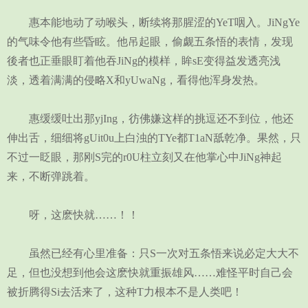
惠本能地动了动喉头，断续将那腥涩的YeT咽入。JiNgYe
的气味令他有些昏眩。他吊起眼，偷觑五条悟的表情，发现
後者也正垂眼盯着他吞JiNg的模样，眸sE变得益发透亮浅
淡，透着满满的侵略X和yUwaNg，看得他浑身发热。
惠缓缓吐出那yjIng，彷佛嫌这样的挑逗还不到位，他还
伸出舌，细细将gUit0u上白浊的TYe都T1aN舐乾净。果然，只
不过一眨眼，那刚S完的r0U柱立刻又在他掌心中JiNg神起
来，不断弹跳着。
呀，这麽快就……！！
虽然已经有心里准备：只S一次对五条悟来说必定大大不
足，但也没想到他会这麽快就重振雄风……难怪平时自己会
被折腾得Si去活来了，这种T力根本不是人类吧！