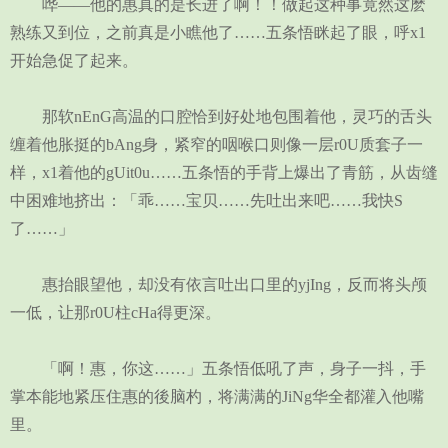
哗——他的惠真的是长进了啊！！做起这种事竟然这麽
熟练又到位，之前真是小瞧他了……五条悟眯起了眼，呼x1
开始急促了起来。
那软nEnG高温的口腔恰到好处地包围着他，灵巧的舌头
缠着他胀挺的bAng身，紧窄的咽喉口则像一层r0U质套子一
样，x1着他的gUit0u……五条悟的手背上爆出了青筋，从齿缝
中困难地挤出：「乖……宝贝……先吐出来吧……我快S
了……」
惠抬眼望他，却没有依言吐出口里的yjIng，反而将头颅
一低，让那r0U柱cHa得更深。
「啊！惠，你这……」五条悟低吼了声，身子一抖，手
掌本能地紧压住惠的後脑杓，将满满的JiNg华全都灌入他嘴
里。