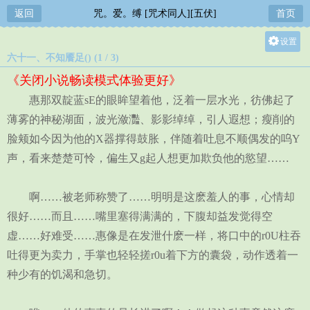
返回
咒。爱。缚 [咒术同人][五伏]
首页
设置
六十一、不知餍足() (1 / 3)
关灯
《关闭小说畅读模式体验更好》
大
惠那双靛蓝sE的眼眸望着他，泛着一层水光，彷佛起了
中
薄雾的神秘湖面，波光潋灩、影影绰绰，引人遐想；瘦削的
小
脸颊如今因为他的X器撑得鼓胀，伴随着吐息不顺偶发的呜Y
声，看来楚楚可怜，偏生又g起人想更加欺负他的慾望……
啊……被老师称赞了……明明是这麽羞人的事，心情却
很好……而且……嘴里塞得满满的，下腹却益发觉得空
虚……好难受……惠像是在发泄什麽一样，将口中的r0U柱吞
吐得更为卖力，手掌也轻轻搓r0u着下方的囊袋，动作透着一
种少有的饥渴和急切。