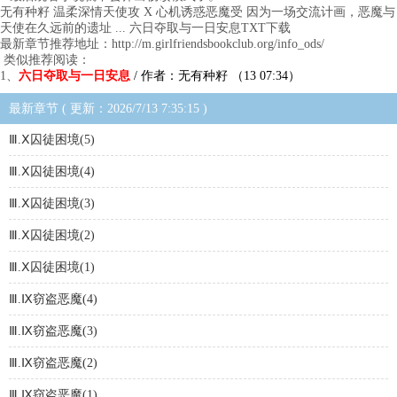
无有种籽 温柔深情天使攻 X 心机诱惑恶魔受 因为一场交流计画，恶魔与
天使在久远前的遗址 ... 六日夺取与一日安息TXT下载
最新章节推荐地址：http://m.girlfriendsbookclub.org/info_ods/
类似推荐阅读：
1、
六日夺取与一日安息
/ 作者：无有种籽 （13 07:34）
最新章节 ( 更新：2026/7/13 7:35:15 )
Ⅲ.Ⅹ囚徒困境(5)
Ⅲ.Ⅹ囚徒困境(4)
Ⅲ.Ⅹ囚徒困境(3)
Ⅲ.Ⅹ囚徒困境(2)
Ⅲ.Ⅹ囚徒困境(1)
Ⅲ.Ⅸ窃盗恶魔(4)
Ⅲ.Ⅸ窃盗恶魔(3)
Ⅲ.Ⅸ窃盗恶魔(2)
Ⅲ.Ⅸ窃盗恶魔(1)