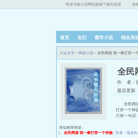
将读书族小说网快捷键下载到桌面
收
首页
玄幻
都市小说
综合其
大众文学
>
网游小说
> 全民网游 我一拳打穿一
全民
作 者：寇
最后更新：20
全民网
打穿一个种
只有一句话：第
类似推荐阅读：
1、
全民网游 我一拳打穿一个种族
/ 作者：寇夫Kove