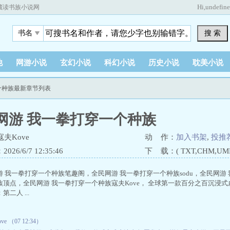
Hi,
undefin
藏读书族小说网
搜 索
书名
他
网游小说
玄幻小说
科幻小说
历史小说
耽美小说
个种族最新章节列表
网游 我一拳打穿一个种族
夫Kove
动 作：
加入书架
,
投推
26/6/7 12:35:46
下 载：( TXT,CHM,UMD,
游 我一拳打穿一个种族笔趣阁，全民网游 我一拳打穿一个种族sodu，全民网游
族顶点，全民网游 我一拳打穿一个种族寇夫Kove， 全球第一款百分之百沉浸
二人 ...
 （07 12:34）