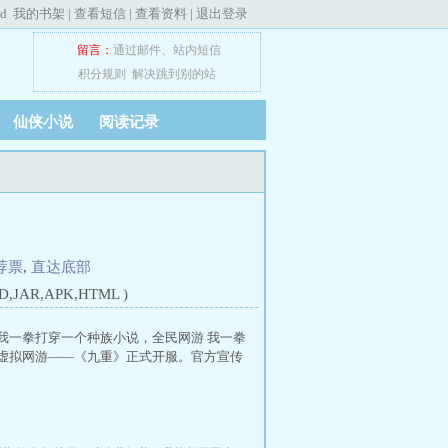
ed
我的书架
|
查看短信
|
查看资料
|
退出登录
留言：
通过邮件
、
站内短信
积分规则
解决跳到别的站
仙侠小说
阅读记录
荐票
,
直达底部
JAR,APK,HTML )
 我一拳打穿一个种族小说，全民网游 我一拳
式虚拟网游——《九重》正式开服。官方宣传