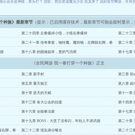
他公会全是神级，拿头打？
贷款，然后变成魔法少女
恶龙来了
说好星空爽游，开局
一个种族》最新章节
（提示：已启用缓存技术，最新章节可能会延时显示，
第二十四章 左拳爆掉小怪，小怪右拳爆掉
第二十三章
第二十一章 传奇拳套，物转魔、魔转物，左脚踩右脚，拳
第二十章 
天帝
武德
第十八章 的困难副本，更的气功师
第十七章 
《全民网游 我一拳打穿一个种族》正文
第二章 新手村
第三章 初
第五章 重天狼王
第八章 副
第十章 逆天的天赋
第十一章
第十三章 各大公会的拉拢
第十四章 
第十六章 全能拳法家
第十七章 
第十九章 BOSS：大意了没有闪，年轻人不讲武德
第二十章 
踩右脚，拳
第二十二章 现实身分曝光
第二十三章