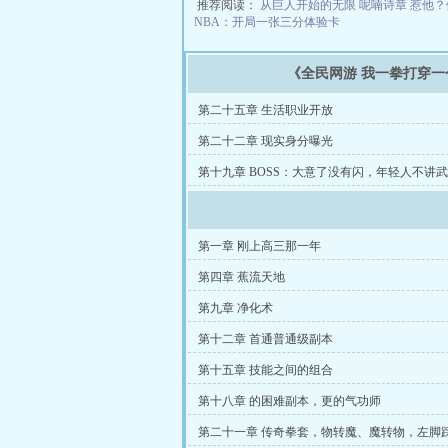
推荐阅读：
从巨人开始的无限
呢喃诗章
惹他？
NBA：开局一张三分体验卡
《全民网游 我一拳打穿
第二十五章 生活职业开放
第二十二章 现实身分曝光
第十九章 BOSS：大意了没有闪，年轻人不讲
第一章 刚上高三那一年
第四章 蕉流天地
第九章 净化术
第十二章 首通普通级副本
第十五章 技能之间的组合
第十八章 的困难副本，更的气功师
第二十一章 传奇拳套，物转魔、魔转物，左脚