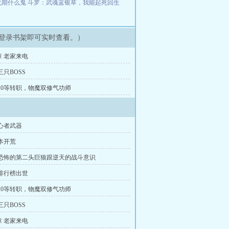
无期什么鬼
斗罗：武魂蓝银草，我能起死回生
登录书架即可实时查看。）
 老家来电
三只BOSS
10等转职，物魔双修气功师
心者武器
本开荒
 恐怖的第二头巨狼跟逆天的战斗意识
排行榜出世
10等转职，物魔双修气功师
三只BOSS
 老家来电