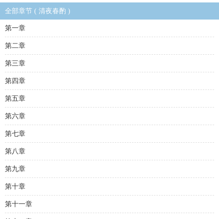
全部章节 ( 清夜春酌 )
第一章
第二章
第三章
第四章
第五章
第六章
第七章
第八章
第九章
第十章
第十一章