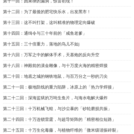
第十一回：因果律的漏洞，惊雷初现！
第十二回：为了最後的肥宅快乐水，出发黑市！
第十三回：这不叫打架，这叫精准的物理定向爆破
第十四回：通缉令与三十年前的「咸鱼老爹」
第十五回：三十倍重力，落地的鸟儿不如j
第十六回：万军之中的解体手术，天基炮的反向升空
第十八回：神殿前的潢金雕像，与十万度火海的精密焊接
第二十回：地底之城的钢铁地鼠，与百万分之一秒的刀尖
第二十一回：极地防线的重力陷阱，冰原上的「热力学焊接」
第二十二回：深海监狱的万吨生鱼片，与海水电解大爆炸
第二十三回：十万机械飞蝗，与沙尘暴的「砂轮磨损共振」
第二十四回：十万连锁雷霆，与超导矩阵的「精密相位短路」
第二十五回：十万生化毒藤，与植物纤维的「微米级谐振碎裂」