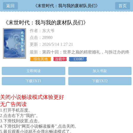
返回
《末世时代：我与我的废材队员们》
首页
《末世时代：我与我的废材队员们》
作者：东大爷
点击：28980
更新：2026/5/14 1:27:21
最新：
第四十回：世界之巅的精密婚礼，与拆迁办的终
极摸鱼大圆满
综合其他
连载中
131087
立即阅读
加入书架
下载TXT1
下载TXT2
关闭小说畅读模式体验更好
无广告阅读
1.打开手机百度。
2.点击右下方“我的”。
3.下滑找到设置,点击。
4.下滑找到“网页小说畅读服务”,点击关闭。
5.最后观看小说就不会弹出畅读模式了。