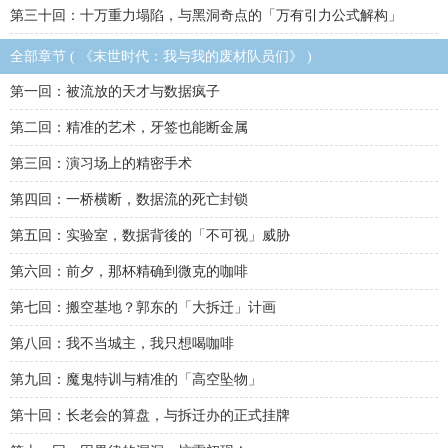
第三十回：十万重力塌陷，与黑洞奇点的「万有引力公式解构」
全部章节 ( 《末世时代：我与我的废材队员们》 )
第一回：被流放的天才与数据疯子
第二回：精准的艺术，牙签也能断金属
第三回：演习场上的精密手术
第四回：一桥横断，数据流的死亡封锁
第五回：实验室，数据背後的「不可视」威胁
第六回：前夕，那杯精确到微克的咖啡
第七回：搬空基地？郭东的「大拆迁」计画
第八回：我不当城主，我只想喝咖啡
第九回：魔鬼特训与精准的「高空坠物」
第十回：长老会的算盘，与拆迁办的正式挂牌