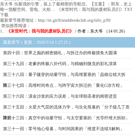
东大爷 当最强的引擎，装上了最精密的导航仪。【文案】：郭东，史上
唯一觉醒空间、雷电、火焰 ... 《末世时代：我与我的废材队员们》TXT
下载
最新章节推荐地址：http://m.girlfriendsbookclub.org/info_p39/
类似推荐阅读：
1、
《末世时代：我与我的废材队员们》
/ 作者：东大爷 （14 01:26）
最新章节 ( 更新：2026/5/14 1:27:21 )
第四十回：世界之巅的精密婚礼，与拆迁办的终极摸鱼大圆满
第三十九回：老爹的终极八卦代码，与精确到微克的彩礼清算
第三十八回：量子隧穿的动量守恒，与高维要塞的「晶格位错大拆
除」
第三十七回：高维时间奇点，与跨宇宙大拆迁的「量化G涉方程」
第三十六回：潢金沙发的应力误差，与全球朝圣者的精密进贡
第三十五回：火星大气层的流体力学，与生化母巢的「分子级几丁质
降解」
第三十三回：真空中的动量守恒，与太空要塞的「光导纤维大拆卸」
第三十一回：零号地心母巢，与时间因果的「维度不连续X解构」