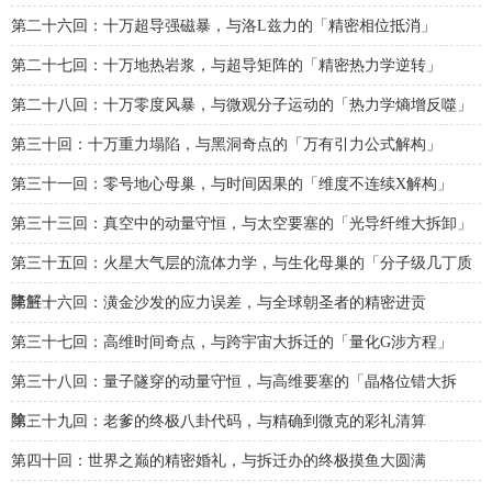
第二十六回：十万超导强磁暴，与洛L兹力的「精密相位抵消」
第二十七回：十万地热岩浆，与超导矩阵的「精密热力学逆转」
第二十八回：十万零度风暴，与微观分子运动的「热力学熵增反噬」
第三十回：十万重力塌陷，与黑洞奇点的「万有引力公式解构」
第三十一回：零号地心母巢，与时间因果的「维度不连续X解构」
第三十三回：真空中的动量守恒，与太空要塞的「光导纤维大拆卸」
第三十五回：火星大气层的流体力学，与生化母巢的「分子级几丁质
降解」
第三十六回：潢金沙发的应力误差，与全球朝圣者的精密进贡
第三十七回：高维时间奇点，与跨宇宙大拆迁的「量化G涉方程」
第三十八回：量子隧穿的动量守恒，与高维要塞的「晶格位错大拆
除」
第三十九回：老爹的终极八卦代码，与精确到微克的彩礼清算
第四十回：世界之巅的精密婚礼，与拆迁办的终极摸鱼大圆满