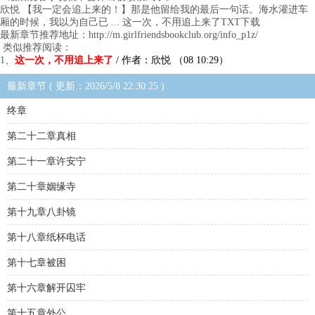
欣悦 【我一定会追上来的！】那是他留给我的最后一句话。海水灌进车
厢的时候，我以为自己已 ... 这一次，不用追上来了TXT下载
最新章节推荐地址：http://m.girlfriendsbookclub.org/info_p1z/
类似推荐阅读：
1、
这一次，不用追上来了
/ 作者：欣悦 （08 10:29）
最新章节 ( 更新：2026/5/8 22:30:25 )
终章
第二十二章真相
第二十一章许安宁
第二十章姻缘寺
第十九章八卦镜
第十八章纸杯电话
第十七章被困
第十六章解开囚牢
第十五章外公