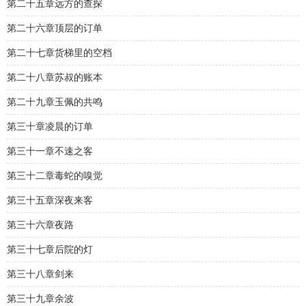
第二十五章远方的查探
第二十六章顶层的订单
第二十七章货梯里的空档
第二十八章苏叔的账本
第二十九章玉佩的共鸣
第三十章凌晨的订单
第三十一章不速之客
第三十二章毒蛇的嗅觉
第三十五章深夜来客
第三十六章夜路
第三十七章后院的灯
第三十八章剑来
第三十九章余波