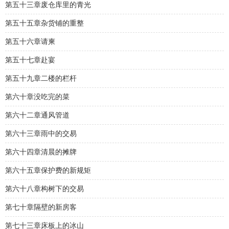
第五十三章废仓库里的青光
第五十五章杂货铺的重整
第五十六章请柬
第五十七章赴宴
第五十九章二楼的栏杆
第六十章没吃完的菜
第六十二章通风管道
第六十三章雨中的交易
第六十四章清晨的摊牌
第六十五章保护费的新规矩
第六十八章构树下的交易
第七十章隔壁的新房客
第七十三章床板上的冰山