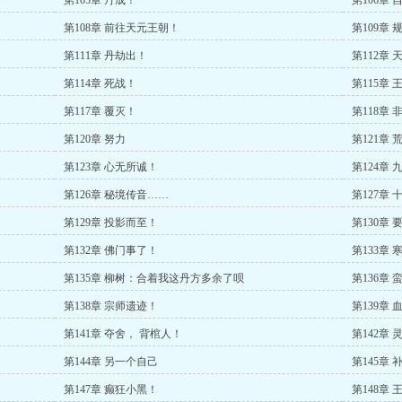
第105章 丹成！
第106章
第108章 前往天元王朝！
第109章
第111章 丹劫出！
第112章
第114章 死战！
第115章
第117章 覆灭！
第118章
第120章 努力
第121章
第123章 心无所诚！
第124章
第126章 秘境传音……
第127章
第129章 投影而至！
第130章
第132章 佛门事了！
第133章
第135章 柳树：合着我这丹方多余了呗
第136章 
第138章 宗师遗迹！
第139章
第141章 夺舍， 背棺人！
第142章
第144章 另一个自己
第145章 
第147章 癫狂小黑！
第148章 