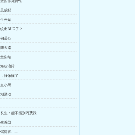
 反派的作死特性
 破茧成蝶！
招生开始
系统出BUG了？
坚韧道心
 布阵天路！
草堂集结
 云海骇浪阵
 他，好像懂了
 浴血小黑！
暗潮涌动
胜
 陆长生：能不能别污蔑我
 石生首战！
 这锅得背……