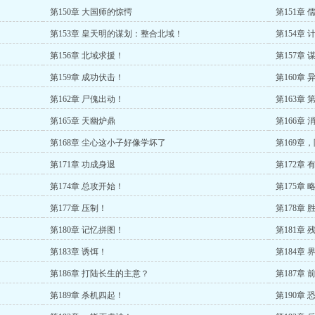
第150章 大国师的惊愕
第151章 
第153章 皇天明的谋划：整合北域！
第154章
第156章 北域求援！
第157章 
第159章 成功伏击！
第160章
第162章 尸傀出动！
第163章
第165章 天幽炉鼎
第166章 
第168章 尘心这小子好像学坏了
第169章
第171章 功成身退
第172章
第174章 总攻开始！
第175章 
第177章 压制！
第178章 
第180章 记忆拼图！
第181章
第183章 诱饵！
第184章 
第186章 打陆长生的主意？
第187章 
第189章 杀机四起！
第190章