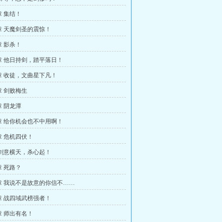
 集结！
章 天魔剑圣的震惊！
 影杀！
章 他日持剑，踏平落日！
章 收徒，文曲星下凡！
 剑败梅生
 阴龙潭
章 给你机会也不中用啊！
 危机四伏！
 剑意横天，杀心起！
 死路？
章 我说不是故意的你信不……
章 战四域武榜强者！
 师出有名！