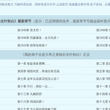
明教圣教主
万般特质加身，我终将成为不朽
止战星空
漫威魔法事件簿
多子多福，从
长生叶秋白》最新章节
（提示：已启用缓存技术，最新章节可能会延时显
第1949章 吞天符！
第1948章
第1946章 符篆爆发，全力坑杀！
第1945章
第1943章 前辈你有病？
第1942
《我的弟子全是大帝之资陆长生叶秋白》正文
第一章 收徒弟多累啊……
第二章 
第四章 领悟剑意，养成任务完成
第五章 
第七章 这年头说真话也没人信？
第八章 书
第十章 不行，得狂一点……
第十一章 
第十三章 九幽冥府
第十四章 
第十六章 四域武榜！
第十七章 
第十九章 怎么就自我攻略了呢……
第二十章