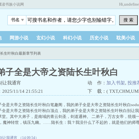
Hi,
undefin
藏读书族小说网
搜 索
书名
他
网游小说
玄幻小说
科幻小说
历史小说
耽美小说
陆长生叶秋白最新章节列表
弟子全是大帝之资陆长生叶秋白
别让我通宵
动 作：
加入书架
,
投推
25/11/14 21:55:21
下 载：( TXT,CHM,UMD,
子全是大帝之资陆长生叶秋白笔趣阁，我的弟子全是大帝之资陆长生叶秋白sod
子全是大帝之资陆长生叶秋白顶点，我的弟子全是大帝之资陆长生叶秋白别让我
草堂。其中大弟子，是南域的青云剑圣，剑道通神。 二弟子，万古女帝，统领
子，魔神转世，镇压九幽。……陆长生：我？我没什么了不起的，就是他们的师
别让我通宵 （14 09:54）