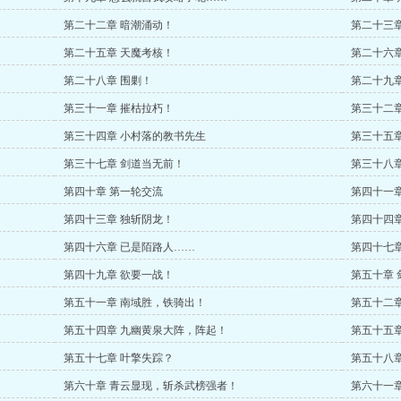
第二十二章 暗潮涌动！
第二十三章
第二十五章 天魔考核！
第二十六
第二十八章 围剿！
第二十九章
第三十一章 摧枯拉朽！
第三十二
第三十四章 小村落的教书先生
第三十五
第三十七章 剑道当无前！
第三十八章
第四十章 第一轮交流
第四十一章
第四十三章 独斩阴龙！
第四十四
第四十六章 已是陌路人……
第四十七章
第四十九章 欲要一战！
第五十章
第五十一章 南域胜，铁骑出！
第五十二章
第五十四章 九幽黄泉大阵，阵起！
第五十五
第五十七章 叶擎失踪？
第五十八
第六十章 青云显现，斩杀武榜强者！
第六十一章