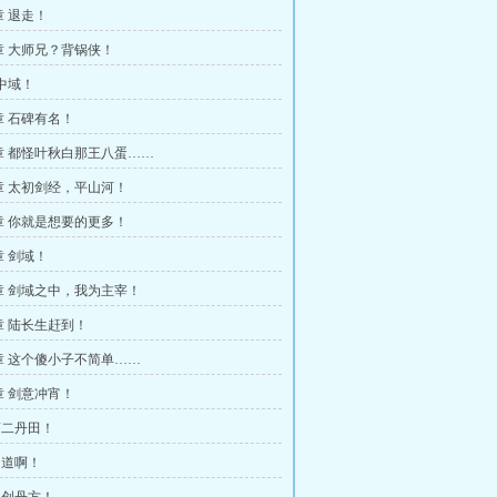
 退走！
章 大师兄？背锅侠！
中域！
 石碑有名！
章 都怪叶秋白那王八蛋……
章 太初剑经，平山河！
章 你就是想要的更多！
 剑域！
章 剑域之中，我为主宰！
 陆长生赶到！
章 这个傻小子不简单……
 剑意冲宵！
 第二丹田！
同道啊！