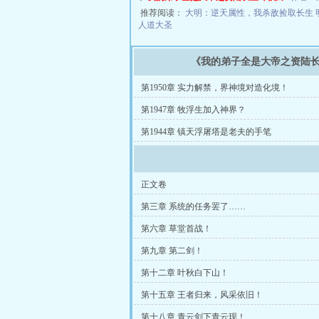
推荐阅读：
大明：逆天属性，我杀敌捡取长生
人道大圣
《我的弟子全是大帝之资陆
第1950章 实力解禁，界神境对造化境！
第1947章 牧浮生加入神界？
第1944章 镇天浮屠塔是老夫的手笔
正文卷
第三章 系统的任务罢了……
第六章 草堂首战！
第九章 第二剑！
第十二章 叶秋白下山！
第十五章 王者归来，风采依旧！
第十八章 青云剑下青云现！