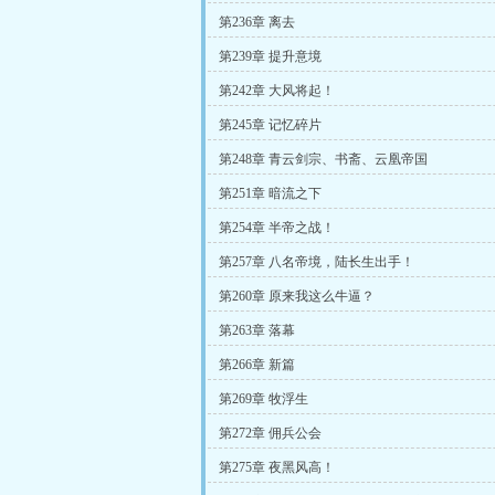
第236章 离去
第239章 提升意境
第242章 大风将起！
第245章 记忆碎片
第248章 青云剑宗、书斋、云凰帝国
第251章 暗流之下
第254章 半帝之战！
第257章 八名帝境，陆长生出手！
第260章 原来我这么牛逼？
第263章 落幕
第266章 新篇
第269章 牧浮生
第272章 佣兵公会
第275章 夜黑风高！