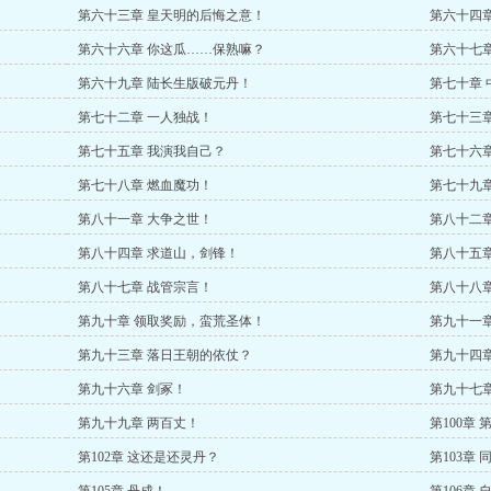
第六十三章 皇天明的后悔之意！
第六十四章
第六十六章 你这瓜……保熟嘛？
第六十七
第六十九章 陆长生版破元丹！
第七十章 
第七十二章 一人独战！
第七十三章
第七十五章 我演我自己？
第七十六
第七十八章 燃血魔功！
第七十九
第八十一章 大争之世！
第八十二
第八十四章 求道山，剑锋！
第八十五章
第八十七章 战管宗言！
第八十八
第九十章 领取奖励，蛮荒圣体！
第九十一章
第九十三章 落日王朝的依仗？
第九十四
第九十六章 剑冢！
第九十七章
第九十九章 两百丈！
第100章
第102章 这还是还灵丹？
第103章 