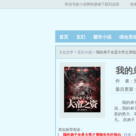
将读书族小说网快捷键下载到桌面
收
首页
玄幻
都市小说
综合其
大众文学
>
玄幻小说
> 我的弟子全是大帝之资
我的
作 者：
最后更新：20
我的弟
说，我的弟
惹的势力，
凡。 四弟
类似推荐阅读：
1、
我的弟子全是大帝之资陆长生叶秋白
/ 作者：