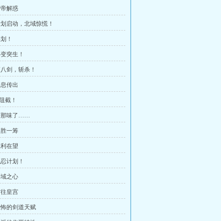
儒帝解惑
 计划启动，北域惊慌！
谋划！
 异变突生！
 第八剑，斩杀！
消息传出
，阻截！
 有那味了……
略胜一筹
胜利在望
 残忍计划！
界域之心
前往皇宫
 恐怖的剑道天赋