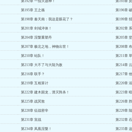
第192章 一指灭虚神！
第193章
第195章 王之殇
第196章
第198章 秦天南：我这是眼花了？
第199章 
第201章 剑域淬体！
第202章 
第204章 涅槃重塑丹
第205章 
第207章 极北之地，神物出世！
第208章
第210章 站队！
第211章 
第213章 大不了与大陆为敌
第214章
第216章 联手？
第217章
第219章 互相算计
第220章
第222章 建木困龙，湮灭阵杀！
第223章 
第225章 战冥敖
第226章 
第228章 征战密辛
第229章
第231章 宣战
第232章
第234章 凤凰涅槃！
第235章