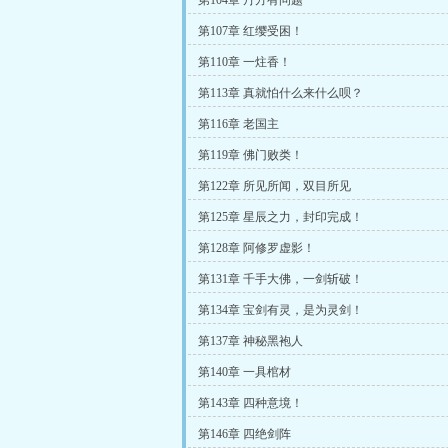
第104章 丹方有问题
第107章 红缨受困！
第110章 一炷香！
第113章 真就怕什么来什么呗？
第116章 老国主
第119章 佛门败类！
第122章 所见所闻，双目所见
第125章 星辰之力，封印完成！
第128章 阿修罗虚影！
第131章 千手大佛，一剑斩破！
第134章 宝剑有灵，是为灵剑！
第137章 神秘黑袍人
第140章 一具棺材
第143章 四种意境！
第146章 四绝剑阵