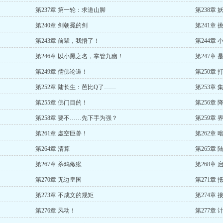
第237章 第一轮：求道山脚
第238章
第240章 剑朝冕的剑
第241章
第243章 前辈，我悟了！
第244章
第246章 以小黑之名，掌管九幽！
第247章
第249章 儒佛论道！
第250章
第252章 陆长生：芭比Q了……
第253章 
第255章 佛门目的！
第256章 
第258章 要不……先下手为强？
第259章
第261章 虚空巨兽！
第262章 
第264章 清算
第265章
第267章 杀鸡儆猴
第268章 
第270章 无边皇国
第271章
第273章 不成文的规矩
第274章
第276章 风动！
第277章