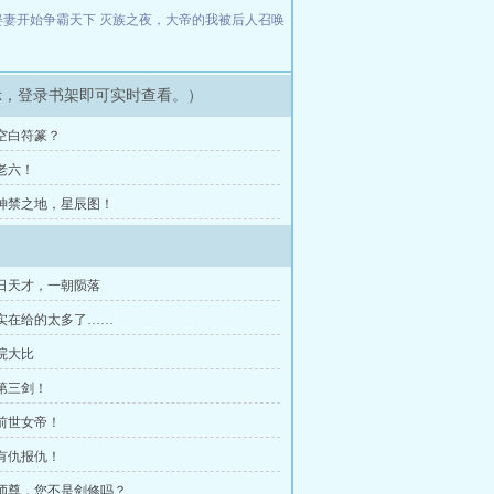
娶妻开始争霸天下
灭族之夜，大帝的我被后人召唤
示，登录书架即可实时查看。）
 空白符篆？
 老六！
章 神禁之地，星辰图！
昔日天才，一朝陨落
他实在给的太多了……
院大比
第三剑！
前世女帝！
有仇报仇！
 师尊，您不是剑修吗？