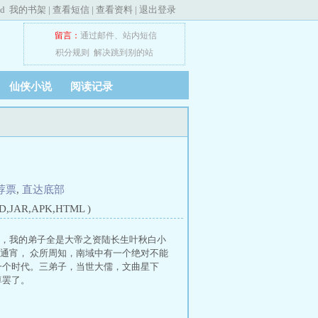
ed
我的书架
|
查看短信
|
查看资料
|
退出登录
留言：
通过邮件
、
站内短信
积分规则
解决跳到别的站
仙侠小说
阅读记录
荐票
,
直达底部
JAR,APK,HTML )
u，我的弟子全是大帝之资陆长生叶秋白小
通宵， 众所周知，南域中有一个绝对不能
一个时代。三弟子，当世大儒，文曲星下
尊罢了。