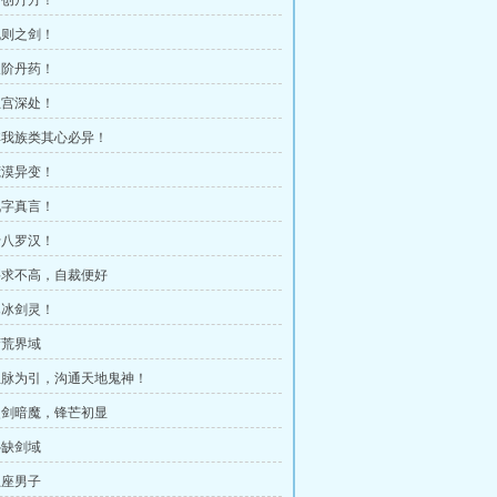
 自创丹方！
 规则之剑！
 天阶丹药！
 王宫深处！
 非我族类其心必异！
 荒漠异变！
 九字真言！
 十八罗汉！
 要求不高，自裁便好
 寒冰剑灵！
蛮荒界域
 血脉为引，沟通天地鬼神！
 灵剑暗魔，锋芒初显
补缺剑域
王座男子