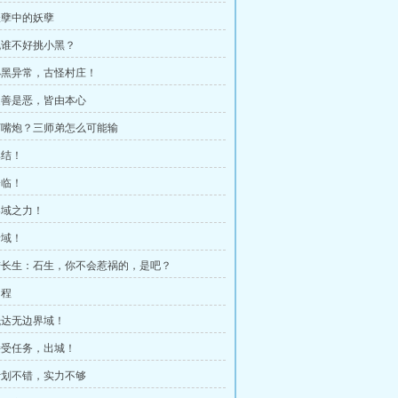
 妖孽中的妖孽
 挑谁不好挑小黑？
 小黑异常，古怪村庄！
 是善是恶，皆由本心
 打嘴炮？三师弟怎么可能输
集结！
降临！
 界域之力！
暗域！
 陆长生：石生，你不会惹祸的，是吧？
启程
 抵达无边界域！
 接受任务，出城！
 计划不错，实力不够