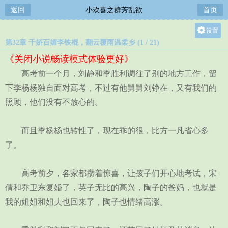
返回
小欢喜之群芳乱欲
首页
设置
第32章 千娇百媚李铁棍，翻云覆雨温柔乡 (1 / 21)
关灯
《关闭小说畅读模式体验更好》
大
高考前一个月，刘静和季胜利调往了别的地方工作，留
中
下季杨杨独自面对高考，不过有他舅舅刘铮在，又有我们的
小
照顾，他们没有不放心的。
而且季杨杨也转性了，现在乖的很，比方一凡省心多
了。
高考前夕，各家都攒着惊喜，让孩子们开心地考试，宋
倩和乔卫东复婚了，英子无比的高兴，陶子的爸妈，也就是
我的姐姐和姐夫也回来了，陶子也情绪高涨。