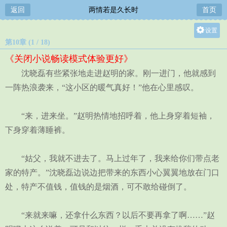
返回
两情若是久长时
首页
设置
第10章 (1 / 18)
关灯
《关闭小说畅读模式体验更好》
大
沈晓磊有些紧张地走进赵明的家。刚一进门，他就感到
中
一阵热浪袭来，“这小区的暖气真好！”他在心里感叹。
小
“来，进来坐。”赵明热情地招呼着，他上身穿着短袖，
下身穿着薄睡裤。
“姑父，我就不进去了。马上过年了，我来给你们带点老
家的特产。”沈晓磊边说边把带来的东西小心翼翼地放在门口
处，特产不值钱，值钱的是烟酒，可不敢给碰倒了。
“来就来嘛，还拿什么东西？以后不要再拿了啊……”赵