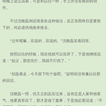
明嘴上这么说着，可是和以往一样，手上并没有推辞的动
作。
不过沈晓磊倒还很喜欢这种做法，反正东西终归是要留
下的，何必虚伪地推来推去。
“过年呢嘛，应该的，应该的。”沈晓磊笑着回答。
按照以往的经验，现在他就可以告辞了，于是他继续说
道：“姑父，那您先忙，我就不打扰了。”
“别急着走，今天留下吃个饭吧。”赵明却没有像以往那
样回话。
沈晓磊一愣，但又立刻反应过来，这肯定是人家和他客
气，他要真答应了，那才是做了蠢事，于是他赶紧说道：“不