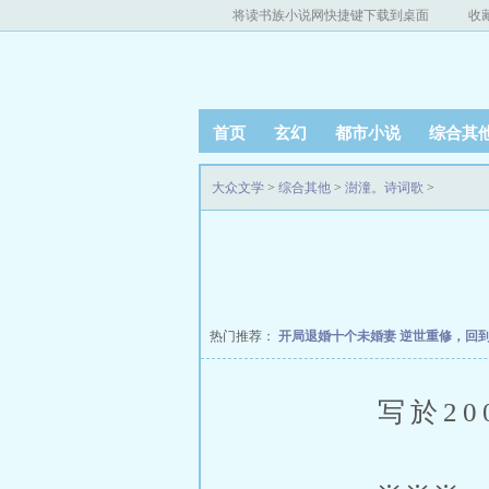
将读书族小说网快捷键下载到桌面
收
首页
玄幻
都市小说
综合其
大众文学
>
综合其他
>
澍潼。诗词歌
>
热门推荐：
开局退婚十个未婚妻
逆世重修，回
写於2005