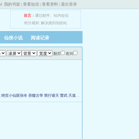
ed
我的书架
|
查看短信
|
查看资料
|
退出登录
留言：
通过邮件
、
站内短信
积分规则
解决跳到别的站
仙侠小说
阅读记录
翻页
夜间
慎
绝世小仙医张冬
吞噬古帝
简行诸天
雷武
天道天骄
开局签到荒古圣体
开局移植妖魔