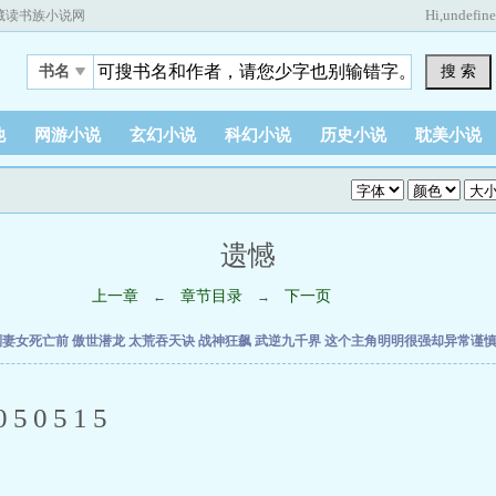
Hi,
undefin
藏读书族小说网
搜 索
书名
他
网游小说
玄幻小说
科幻小说
历史小说
耽美小说
遗憾
上一章
章节目录
下一页
←
→
到妻女死亡前
傲世潜龙
太荒吞天诀
战神狂飙
武逆九千界
这个主角明明很强却异常谨
0515