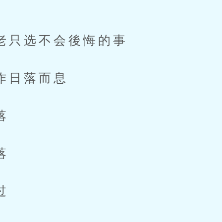
选不会後悔的事
日落而息
落
落
过