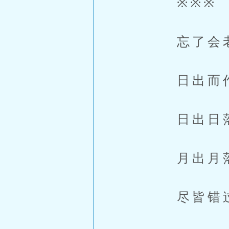
※※※
忘了会老只
日出而作
日出日
月出月
尽皆错