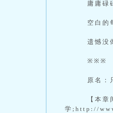
庸庸碌碌
空白的每
遗憾没做
※※※
原名：只
【本章阅读
学;http://w