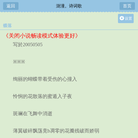
返回
澍潼。诗词歌
首页
设置
蝶落
关灯
《关闭小说畅读模式体验更好》
大
写於20050505
中
小
※※※
绚丽的蝴蝶带着受伤的心撞入
怜悯的花散落的蜜遁入子夜
斑斓在飞舞中消逝
薄翼破碎飘荡竟b凋零的花瓣残破而娇弱