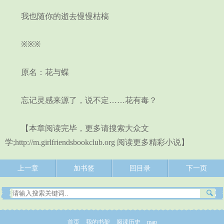
我也随你的逝去慢慢枯槁
※※※
原名：花与蝶
忘记灵感来源了，说不定……花有毒？
【本章阅读完毕，更多请搜索大众文
学;http://m.girlfriendsbookclub.org 阅读更多精彩小说】
上一章
加书签
回目录
下一页
首页
我的书架
阅读历史
map