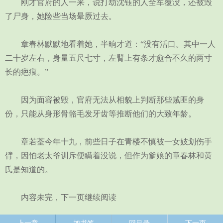
刚才官府的人一来，说打劫沈钰的人全军覆没，还被毁
了尸身，她险些当场晕厥过去。
章春林默默地看着她，半晌才道：“没有活口。其中一人
二十岁左右，身量五尺七寸，左臂上有条才愈合不久的两寸
长的疤痕。”
因为面容被毁，官府无法从相貌上判断那些贼匪的身
份，只能从身形骨骼毛发牙齿等推断他们的大致年龄。
章若荃今年十九，前些日子在青楼不慎被一女妓划伤手
臂，因怕老太爷训斥便瞒着没说，但作为爹娘的章春林和黄
氏是知道的。
内容未完，下一页继续阅读