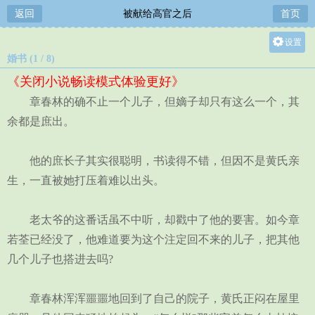
返回
被献给高官之后
首页
设置
婚书 (1 / 8)
关灯
《关闭小说畅读模式体验更好》
大
章春林的确不止一个儿子，但嫡子却只有这么一个，其
中
余都是庶出。
小
他的庶长子其实很聪明，书读得不错，但因不是黄氏亲
生，一直被她打压着难以出头。
老太爷的这番话虽不中听，却戳中了他的要害。如今章
若荃已经没了，他难道要为这个注定回不来的儿子，把其他
几个儿子也搭进去吗?
章春林浑浑噩噩地回到了自己的院子，黄氏正闷在屋里