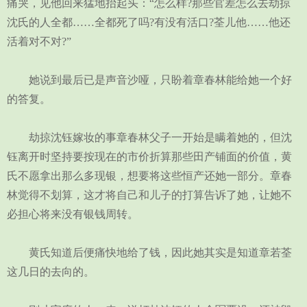
痛哭，见他回来猛地抬起头：“怎么样?那些官差怎么去劫掠
沈氏的人全都……全都死了吗?有没有活口?荃儿他……他还
活着对不对?”
她说到最后已是声音沙哑，只盼着章春林能给她一个好
的答复。
劫掠沈钰嫁妆的事章春林父子一开始是瞒着她的，但沈
钰离开时坚持要按现在的市价折算那些田产铺面的价值，黄
氏不愿拿出那么多现银，想要将这些恒产还她一部分。章春
林觉得不划算，这才将自己和儿子的打算告诉了她，让她不
必担心将来没有银钱周转。
黄氏知道后便痛快地给了钱，因此她其实是知道章若荃
这几日的去向的。