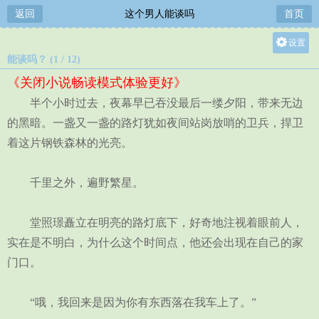
返回
这个男人能谈吗
首页
设置
能谈吗？ (1 / 12)
关灯
《关闭小说畅读模式体验更好》
大
半个小时过去，夜幕早已吞没最后一缕夕阳，带来无边
中
的黑暗。一盏又一盏的路灯犹如夜间站岗放哨的卫兵，捍卫
小
着这片钢铁森林的光亮。
千里之外，遍野繁星。
堂照璟矗立在明亮的路灯底下，好奇地注视着眼前人，
实在是不明白，为什么这个时间点，他还会出现在自己的家
门口。
“哦，我回来是因为你有东西落在我车上了。”