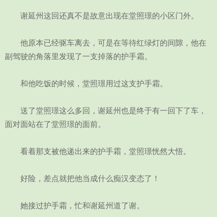
谢延州这回还真不是故意出现在堂照璟的小区门外。
他原本已经驱车离去，可是在等待红绿灯的间隙，他在
副驾驶的角落里发现了一支掉落的护手霜。
和他吃饭的时候，堂照璟用过这支护手霜。
送了堂照璟这么多回，谢延州也是终于有一回下了车，
面对面站在了堂照璟的面前。
看着那支被他递出来的护手霜，堂照璟恍然大悟。
好险，差点就把他当成什么痴汉变态了！
她接过护手霜，忙和谢延州道了谢。